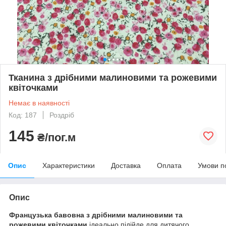
Тканина з дрібними малиновими та рожевими
квіточками
Немає в наявності
Код: 187
Роздріб
145
₴/пог.м
Опис
Характеристики
Доставка
Оплата
Умови п
Опис
Французька бавовна з дрібними малиновими та
рожевими квіточками
ідеально підійде для дитячого