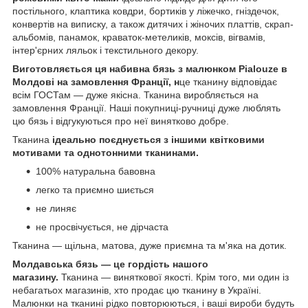
постільного, клаптика ковдри, бортиків у ліжечко, гніздечок,
конвертів на виписку, а також дитячих і жіночих платтів, скрап-
альбомів, панамок, краваток-метеликів, моксів, вігвамів,
інтер'єрних ляльок і текстильного декору.
Виготовляється ця набивна бязь з малюнком Pialouze в
Молдові на замовлення Франції, н
це тканину відповідає
всім ГОСТам — дуже якісна. Тканина виробляється на
замовлення Франції. Наші покупниці-ручниці дуже люблять
цю бязь і відгукуються про неї винятково добре.
Тканина
ідеально поєднується з іншими квітковими
мотивами та однотонними тканинами.
100% натуральна бавовна
легко та приємно шиється
не линяє
не просвічується, не дірчаста
Тканина — щільна, матова, дуже приємна та м'яка на дотик.
Молдавська бязь — це гордість нашого
магазину.
Тканина — виняткової якості. Крім того, ми один із
небагатьох магазинів, хто продає цю тканину в Україні.
Малюнки на тканині рідко повторюються, і ваші вироби будуть