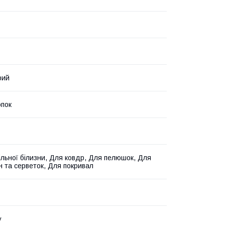
рий
пок
ільної білизни, Для ковдр, Для пелюшок, Для
н та серветок, Для покривал
у