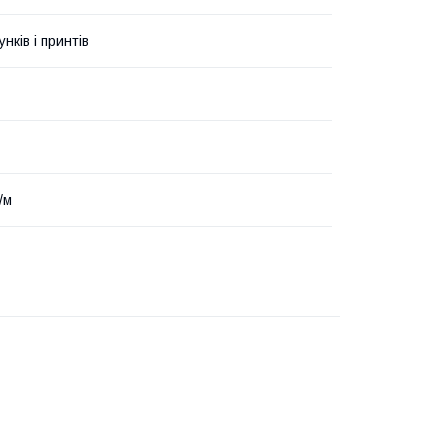
унків і принтів
/м