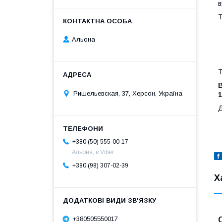
в
Альона
Т
В
Ришельевская, 37, Херсон, Україна
1
Д
+380 (50) 555-00-17
Альона, є Viber
+380 (98) 307-02-39
Х
+380505550017