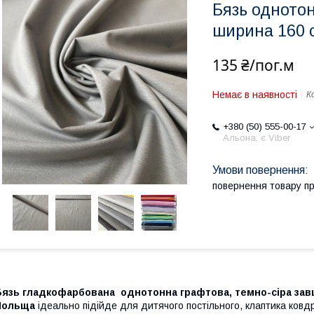
Бязь однотон
ширина 160 
135 ₴/пог.м
Немає в наявності
К
+380 (50) 555-00-17
Альона, є Viber
повернення товару п
Бязь гладкофарбована однотонна графтова, темно-сіра зав
Польща
ідеально підійде для дитячого постільного, клаптика ковдри