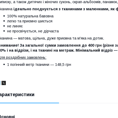
иписку, а також дитячих і жіночих суконь, скрап-альбоомів, панамок, 
Тканина
ідеально поєднується з тканинами з малюнками, як 
100% натуральна бавовна
легко та приємно шиється
не линяє
не просвічується, не дірчаста
канина — матова, щільна, дуже приємна та м'яка на дотик.
нимание! За загальної сумки замовлення до 400 грн (різне з
0% і на відрізи, і на тканині на метраж. Мінімальний відріз —
ля роздрібних замовлень:
1 погінний метр тканини — 148,5 грн
арактеристики
Основні