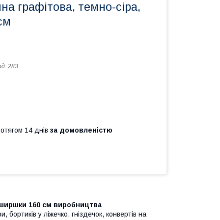
на графітова, темно-сіра,
см
од:
283
ротягом 14 днів
за домовленістю
ширшки 160 см виробництва
, бортиків у ліжечко, гніздечок, конвертів на