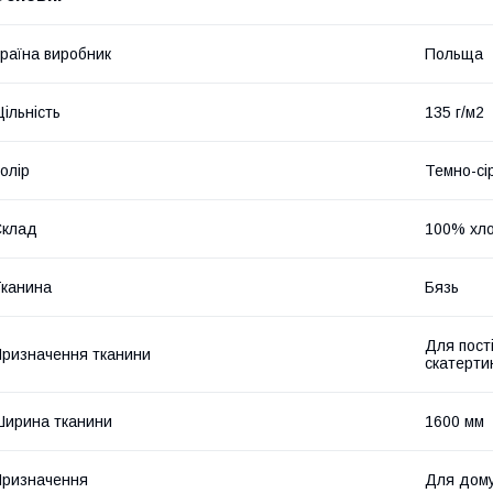
раїна виробник
Польща
ільність
135 г/м2
олір
Темно-сі
Склад
100% хло
канина
Бязь
Для пост
ризначення тканини
скатерти
ирина тканини
1600 мм
ризначення
Для дом