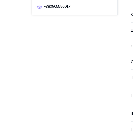
+380505550017
К
Щ
К
Т
П
Ш
П