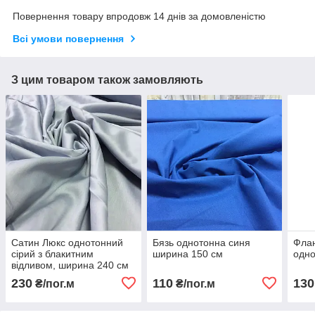
Повернення товару впродовж 14 днів за домовленістю
Всі умови повернення
З цим товаром також замовляють
Сатин Люкс однотонний
Бязь однотонна синя
Флан
сірий з блакитним
ширина 150 см
одно
відливом, ширина 240 см
230
110
130
₴/пог.м
₴/пог.м