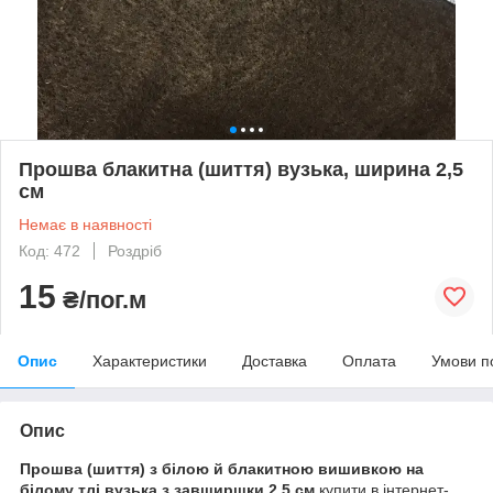
Прошва блакитна (шиття) вузька, ширина 2,5
см
Немає в наявності
Код: 472
Роздріб
15
₴/пог.м
Опис
Характеристики
Доставка
Оплата
Умови п
Опис
Прошва (шиття) з білою й блакитною вишивкою на
білому тлі вузька з завширшки 2,5 см
купити в інтернет-