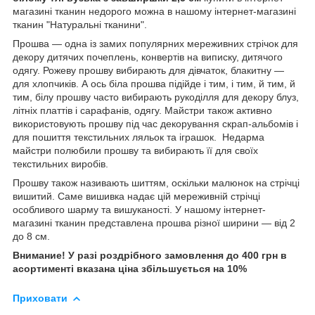
магазині тканин недорого можна в нашому інтернет-магазині
тканин "Натуральні тканини".
Прошва — одна із замих популярних мереживних стрічок для
декору дитячих почеплень, конвертів на виписку, дитячого
одягу. Рожеву прошву вибирають для дівчаток, блакитну —
для хлопчиків. А ось біла прошва підійде і тим, і тим, й тим, й
тим, білу прошву часто вибирають рукоділля для декору блуз,
літніх платтів і сарафанів, одягу. Майстри також активно
використовують прошву під час декорування скрап-альбомів і
для пошиття текстильних ляльок та іграшок. Недарма
майстри полюбили прошву та вибирають її для своїх
текстильних виробів.
Прошву також називають шиттям, оскільки малюнок на стрічці
вишитий. Саме вишивка надає цій мереживній стрічці
особливого шарму та вишуканості. У нашому інтернет-
магазині тканин представлена прошва різної ширини — від 2
до 8 см.
Внимание! У разі роздрібного замовлення до 400 грн в
асортименті вказана ціна збільшується на 10%
Приховати