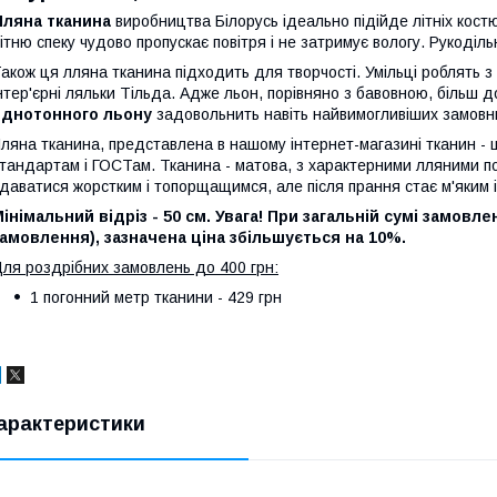
Лляна тканина
виробництва Білорусь ідеально підійде літніх костю
ітню спеку чудово пропускає повітря і не затримує вологу. Рукоділь
акож ця лляна тканина підходить для творчості. Умільці роблять з
нтер'єрні ляльки Тільда. Адже льон, порівняно з бавовною, більш 
однотонного льону
задовольнить навіть найвимогливіших замовни
ляна тканина, представлена в нашому інтернет-магазині тканин -
тандартам і ГОСТам. Тканина - матова, з характерними лляними 
даватися жорстким і топорщащимся, але після прання стає м'яким 
інімальний відріз - 50 см.
Увага! При загальній сумі замовле
амовлення), зазначена ціна збільшується на 10%.
ля роздрібних замовлень до 400 грн:
1 погонний метр тканини - 429 грн
арактеристики