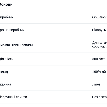
Основні
иробник
Оршанськ
раїна виробник
Білорусь
Для штан
ризначення тканини
сорочок,
ільність
300 г/м2
Склад
100% лё
канина
Льон
ізерунки і принти
Без візер