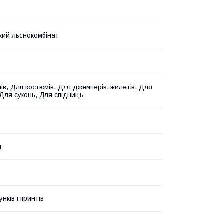
ий льонокомбінат
ів, Для костюмів, Для джемперів, жилетів, Для
 Для суконь, Для спідниць
н
унків і принтів