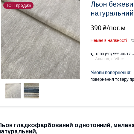
Льон бежеви
ТОП-продаж
натуральний
390 ₴/пог.м
Немає в наявності
К
+380 (50) 555-00-17
Альона, є Viber
повернення товару п
Льон гладкофарбований однотонний, меланж
натуральний,