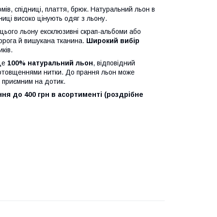
мів, спідниці, плаття, брюк. Натуральний льон в
ниці високо цінують одяг з льону.
 цього льону ексклюзивні скрап-альбоми або
дорога й вишукана тканина.
Широкий вибір
ків.
 це
100% натуральний льон
, відповідний
потовщеннями нитки. До прання льон може
і приємним на дотик.
ння до 400 грн в асортименті (роздрібне