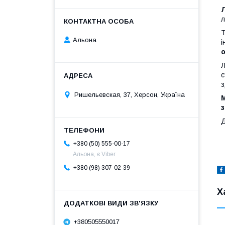
л
Т
Альона
і
Л
с
з
Ришельевская, 37, Херсон, Україна
М
з
Д
+380 (50) 555-00-17
Альона, є Viber
+380 (98) 307-02-39
Х
+380505550017