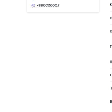
+380505550017
В
К
П
Щ
Т
В