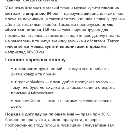
У нашому інтернет-магазині тканин можна купити
плюш на
метраж із шириною 84 см
— це зручна ширина для дитячих
плеча та покривачів, а також для тих, хто шиє з плюшу іграшки
або інші текстильні вироби. Також ми пропонуємо
плюш
мінки завширшки 165 см
— така ширина зручна для
покривала на ліжко, а також для тих, хто шиє дитячу постіль
на замовлення та купує тканину великими обсягами. Також
плюш мінки можна купити невеликими відрізами
,
наприклад 40х50 см.
Головні переваги плюшу:
плюш мінки дуже теплий — тому з нього роблять
дитячі ковдри та піжами
гігроскопічність — плюш добре пропускає вологу —
тому тіло буде легко дихати, а також тканина створить
приємний мікроклімат
зносостійкість — плюш тішитиме вас своєю красою
довго
Порада з догляду за плюшем міні
— прати при 30 С,
бажано не прасувати, а якщо прасувати, то через
пропрасувник. І тоді плюш із пухирцями слугуватиме вам