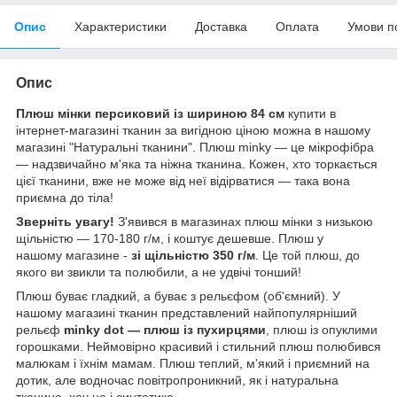
Опис
Характеристики
Доставка
Оплата
Умови п
Опис
Плюш мінки персиковий із шириною 84 см
купити в
інтернет-магазині тканин за вигідною ціною можна в нашому
магазині "Натуральні тканини". Плюш minky — це мікрофібра
— надзвичайно м'яка та ніжна тканина. Кожен, хто торкається
цієї тканини, вже не може від неї відірватися — така вона
приємна до тіла!
Зверніть увагу!
З'явився в магазинах плюш мінки з низькою
щільністю — 170-180 г/м, і коштує дешевше. Плюш у
нашому магазине -
зі щільністю 350 г/м
. Це той плюш, до
якого ви звикли та полюбили, а не удвічі тонший!
Плюш буває гладкий, а буває з рельєфом (об'ємний). У
нашому магазині тканин представлений найпопулярніший
рельєф
minky dot — плюш із пухирцями
, плюш із опуклими
горошками. Неймовірно красивий і стильний плюш полюбився
малюкам і їхнім мамам. Плюш теплий, м'який і приємний на
дотик, але водночас повітропроникний, як і натуральна
тканина, хоч це і синтетика.