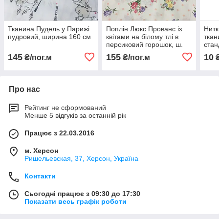
Тканина Пудель у Парижі
Поплін Люкс Прованс із
Нитк
пудровий, ширина 160 см
квітами на білому тлі в
ткан
персиковий горошок, ш.
стан
220 см
ярді
145
155
10
₴/пог.м
₴/пог.м
Про нас
Рейтинг не сформований
Менше 5 відгуків за останній рік
Працює з 22.03.2016
м. Херсон
Ришельевская, 37, Херсон, Україна
Контакти
Сьогодні працює з 09:30 до 17:30
Показати весь графік роботи