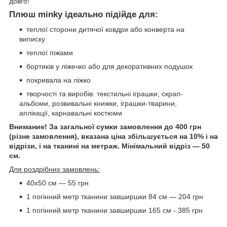
довго!
Плюш minky ідеально підійде для:
теплої сторони дитячої ковдри або конверта на
виписку
теплої піжами
бортиків у ліжечко або для декоративних подушок
покривала на ліжко
творчості та виробів: текстильні іграшки, скрап-
альбоми, розвивальні книжки, іграшки-тварини,
аплікації, карнавальні костюми
Внимание! За загальної сумки замовлення до 400 грн
(різне замовлення), вказана ціна збільшується на 10% і на
відрізи, і на тканині на метраж. Мінімальний відріз — 50
см.
Для роздрібних замовлень:
40х50 см — 55 грн
1 погінний метр тканини завширшки 84 см — 204 грн
1 погінний метр тканини завширшки 165 см - 385 грн