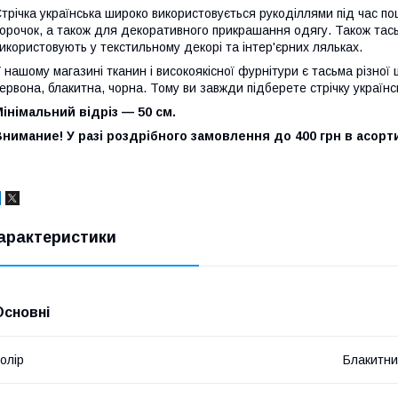
трічка українська широко використовується рукоділлями під час п
орочок, а також для декоративного прикрашання одягу. Також тас
икористовують у текстильному декорі та інтер'єрних ляльках.
 нашому магазині тканин і високоякісної фурнітури є тасьма різної
ервона, блакитна, чорна. Тому ви завжди підберете стрічку українс
інімальний відріз — 50 см.
нимание! У разі роздрібного замовлення до 400 грн в асорт
арактеристики
Основні
олір
Блакитн