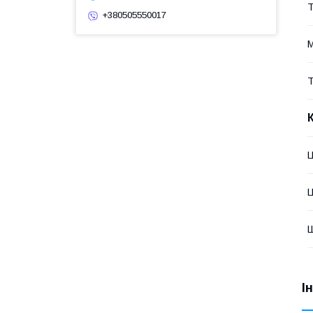
Т
+380505550017
М
Т
Ц
Ц
Ш
І