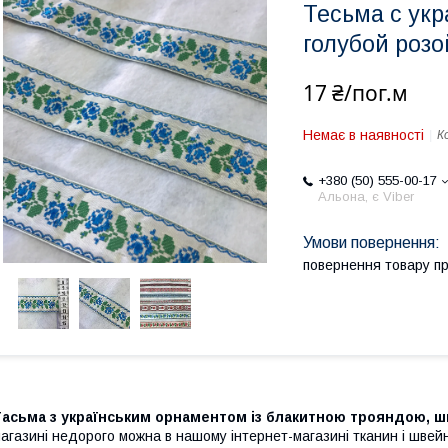
Тесьма с ук
голубой розо
17 ₴/пог.м
Немає в наявності
К
+380 (50) 555-00-17
Альона, є Viber
повернення товару п
Тасьма з українським орнаментом із блакитною трояндою, ш
агазині недорого можна в нашому інтернет-магазині тканин і швейн