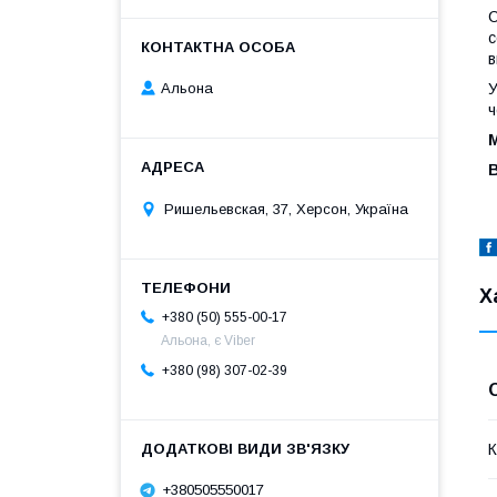
С
с
в
У
Альона
ч
М
В
Ришельевская, 37, Херсон, Україна
Х
+380 (50) 555-00-17
Альона, є Viber
+380 (98) 307-02-39
К
+380505550017