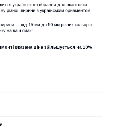
ошиття українського вбрання для окантовки
ьму різної ширини з українським орнаментом
 ширини — від 15 мм до 50 мм різних кольорів:
ьку на ваш смак!
именті вказана ціна збільшується на 10%
ий