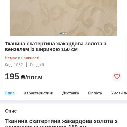
Тканина скатертина жакардова золота з
вензелем із шириною 150 см
Немає в наявності
Код: 1082
Роздріб
195
₴/пог.м
Опис
Характеристики
Доставка
Оплата
Умови п
Опис
Тканина скатертина жакардова золота з
вензелем із шириною 150 см