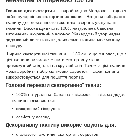
Тканина для скатертин
— виробництва Молдова — одна з
найпопулярніших скатертинних тканин. Якщо ви вибираєте
тканину для домашнього текстилю, зверніть увагу на ці
тканини. Висока щільність, 100% натуральна бавовна,
витончений акуратний малюнок. Жакардовий узор надає
додатковий лиск тканини, хоча сама тканина має матову
текстуру.
Ширина скатертинної тканини — 150 см, а це означає, що з
цієї тканини ви зможете шити скатертину як на
прямокутний стіл, так і на круглий стіл. Також із цієї тканини
можна зробити набір святкових серветок! Також тканина
використовується для пошиття порт'єр.
Головні переваги скатертинної ткани:
100% натуральна, бавовна з віскозою — віскоза додає
тканині шовковистості
жакардовий візерунок
легкість у догляді
Декоративну тканину використовують для:
столового текстилю: скатертин, серветок