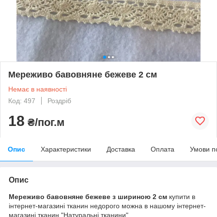
Мереживо бавовняне бежеве 2 см
Немає в наявності
Код: 497
Роздріб
18
₴/пог.м
Опис
Характеристики
Доставка
Оплата
Умови п
Опис
Мереживо бавовняне бежеве з шириною 2 см
купити в
інтернет-магазині тканин недорого можна в нашому інтернет-
магазині тканин "Натуральні тканини".