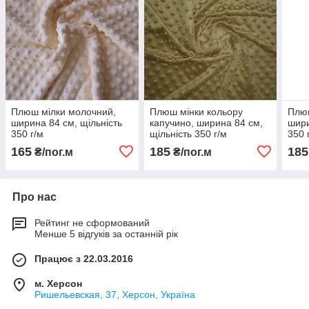
Плюш мілки молочний,
Плюш мінки кольору
Плюш
ширина 84 см, щільність
капучино, ширина 84 см,
шири
350 г/м
щільність 350 г/м
350 
165
185
185
₴/пог.м
₴/пог.м
Про нас
Рейтинг не сформований
Менше 5 відгуків за останній рік
Працює з 22.03.2016
м. Херсон
Ришельевская, 37, Херсон, Україна