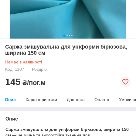
Саржа змішувальна для уніформи бірюзова,
ширина 150 см
Немає в наявності
Код: 1107
Роздріб
145
₴/пог.м
Опис
Характеристики
Доставка
Оплата
Умови п
Опис
Саржа змішувальна для уніформи бірюзова, ширина 150
см
— це міцна та зносостійка тканина для