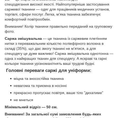
спецодягання високої якості. Найпопулярніше застосування
саржевої тканини — одяг для працівників медичних установ,
торгівлі, сфери послуг. Легка, м'яка тканина забезпечує
комфортний повітрообмін.
Внимание! Колір тканини правильно переданий на груповому
фото.
Саржа змішувальна
— це тканина із саржевим плетінням
нитки з переважальним кількістю поліефірного волокна в
складі (35%), що дає змогу тканині не м'ятися, а для
спецодягу це дуже важливо! Саржа змішувальна однотонна —
одна з найкращих тканин для спецодягу. А яскраві та гарні
кольори тканини урізноманітнять ваші трудові будні.
Головні переваги саржі для уніформи:
міцна та зносостійка тканина
невагома та приємна в носінні
прекрасно пропускає повітря, ваше тіло "дихатиме"
не мнеться
Мінімальний відріз — 50 см.
Внимание! За загальної сумі замовлення будь-яких