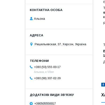
с
к
Альона
Я
Ришельевская, 37, Херсон, Україна
Т
В
1
Д
+380 (50) 555-00-17
Альона, є Viber
+380 (98) 307-02-39
Х
+380505550017