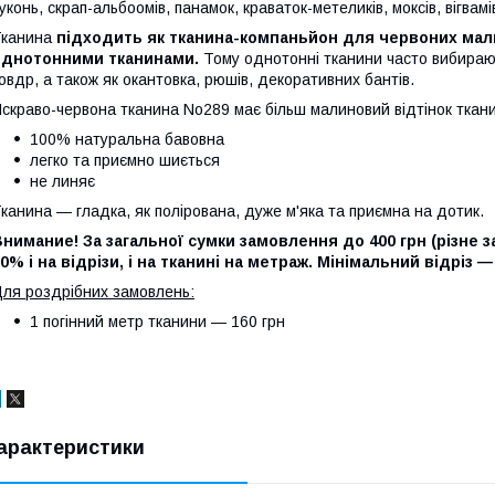
уконь, скрап-альбоомів, панамок, краваток-метеликів, моксів, вігвамі
Тканина
підходить як тканина-компаньйон для червоних малю
однотонними тканинами.
Тому однотонні тканини часто вибирают
овдр, а також як окантовка, рюшів, декоративних бантів.
скраво-червона тканина No289 має більш малиновий відтінок ткан
100% натуральна бавовна
легко та приємно шиється
не линяє
канина — гладка, як полірована, дуже м'яка та приємна на дотик.
нимание! За загальної сумки замовлення до 400 грн (різне з
0% і на відрізи, і на тканині на метраж. Мінімальний відріз —
ля роздрібних замовлень:
1 погінний метр тканини — 160 грн
арактеристики