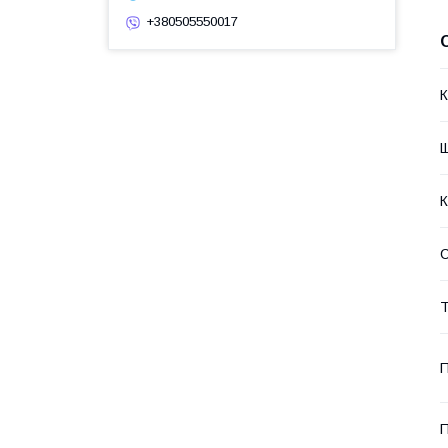
+380505550017
К
Щ
К
Т
П
П