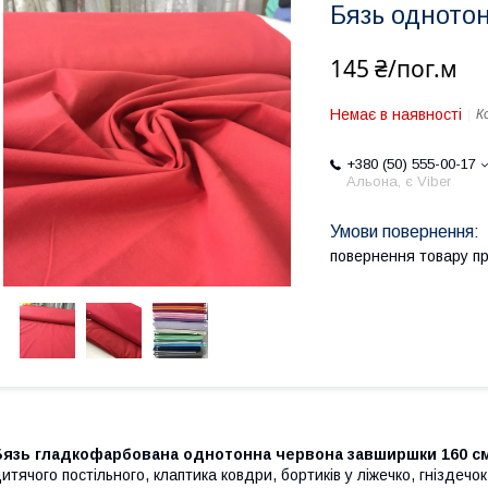
Бязь одното
145 ₴/пог.м
Немає в наявності
К
+380 (50) 555-00-17
Альона, є Viber
повернення товару п
Бязь гладкофарбована однотонна червона завширшки 160 с
итячого постільного, клаптика ковдри, бортиків у ліжечко, гніздечок