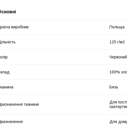
Основні
раїна виробник
Польща
ільність
125 г/м2
олір
Червони
Склад
100% хло
канина
Бязь
Для пост
ризначення тканини
скатерти
ризначення
Для дом