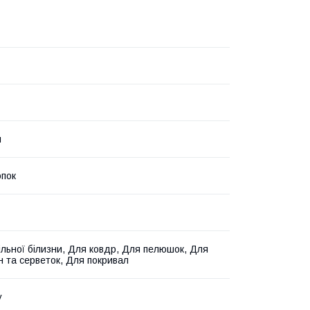
й
пок
ільної білизни, Для ковдр, Для пелюшок, Для
н та серветок, Для покривал
у