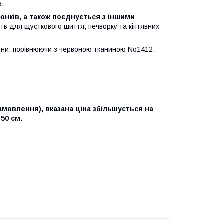
в.
нків, а також поєднується з іншими
ь для щусткового шиття, печворку та кіптявних
ини, порівнюючи з червоною тканиною No1412.
амовлення), вказана ціна збільшується на
 50 см.