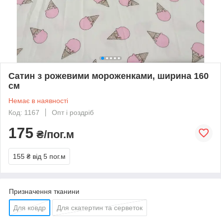
Сатин з рожевими мороженками, ширина 160
см
Немає в наявності
Код: 1167
Опт і роздріб
175
₴/пог.м
155 ₴
від 5 пог.м
Призначення тканини
Для ковдр
Для скатертин та серветок