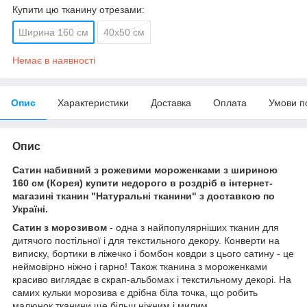
Купити цю тканину отрезами:
Ширина 160 см
40х50 см
Немає в наявності
Опис
Характеристики
Доставка
Оплата
Умови п
Опис
Сатин набивний з рожевими мороженками
з шириною
160 см (Корея) купити недорого в роздріб в інтернет-
магазині тканин "Натуральні тканини" з доставкою по
Україні.
Сатин з морозивом
- одна з найпопулярніших тканин для
дитячого постільної і для текстильного декору. Конверти на
виписку, бортики в ліжечко і бомбон ковдри з цього сатину - це
неймовірно ніжно і гарно! Також тканина з мороженками
красиво виглядає в скрап-альбомах і текстильному декорі. На
самих кульки морозива є дрібна біла точка, що робить
малюнок тканини ще більш ніжним і милим.