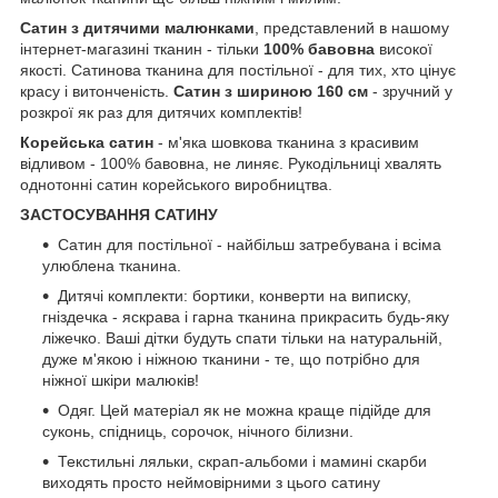
Сатин з дитячими малюнками
, представлений в нашому
інтернет-магазині тканин - тільки
100% бавовна
високої
якості. Сатинова тканина для постільної - для тих, хто цінує
красу і витонченість.
Сатин з шириною 160 см
- зручний у
розкрої як раз для дитячих комплектів!
Корейська сатин
- м'яка шовкова тканина з красивим
відливом - 100% бавовна, не линяє. Рукодільниці хвалять
однотонні сатин корейського виробництва.
ЗАСТОСУВАННЯ САТИНУ
Сатин для постільної - найбільш затребувана і всіма
улюблена тканина.
Дитячі комплекти: бортики, конверти на виписку,
гніздечка - яскрава і гарна тканина прикрасить будь-яку
ліжечко. Ваші дітки будуть спати тільки на натуральній,
дуже м'якою і ніжною тканини - те, що потрібно для
ніжної шкіри малюків!
Одяг. Цей матеріал як не можна краще підійде для
суконь, спідниць, сорочок, нічного білизни.
Текстильні ляльки, скрап-альбоми і мамині скарби
виходять просто неймовірними з цього сатину