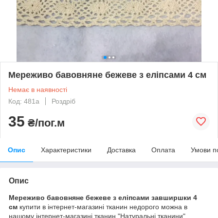
Мереживо бавовняне бежеве з еліпсами 4 см
Немає в наявності
Код: 481а
Роздріб
35
₴/пог.м
Опис
Характеристики
Доставка
Оплата
Умови п
Опис
Мереживо бавовняне бежеве з еліпсами завширшки 4
см
купити в інтернет-магазині тканин недорого можна в
нашому інтернет-магазині тканин "Натуральні тканини".