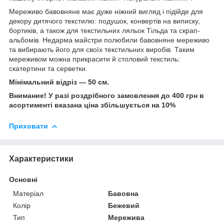
Мереживо бавовняне має дуже ніжний вигляд і підійде для
декору дитячого текстилю: подушок, конвертів на виписку,
бортиків, а також для текстильних ляльок Тільда та скрап-
альбомів. Недарма майстри полюбили бавовняне мереживо
та вибирають його для своїх текстильних виробів. Таким
мереживом можна прикрасити й столовий текстиль:
скатертини та серветки.
Мінімальний відріз — 50 см.
Внимание! У разі роздрібного замовлення до 400 грн в
асортименті вказана ціна збільшується на 10%
Приховати
Характеристики
Основні
Матеріал
Бавовна
Колір
Бежевий
Тип
Мережива