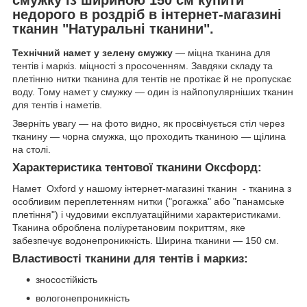
недорого в роздріб в інтернет-магазині
тканин "Натуральні тканини".
Технічний намет у зелену смужку
— міцна тканина для
тентів і маркіз. міцності з просоченням. Завдяки складу та
плетінню нитки тканина для тентів не протікає й не пропускає
воду. Тому намет у смужку — один із найпопулярніших тканин
для тентів і наметів.
Зверніть увагу — на фото видно, як просвічується стіл через
тканину — чорна смужка, що проходить тканиною — щілина
на столі.
Характеристика тентової тканини Оксфорд:
Намет Oxford у нашому інтернет-магазині тканин - тканина з
особливим переплетенням нитки ("рогажка" або "панамське
плетіння") і чудовими експлуатаційними характеристиками.
Тканина оброблена поліуретановим покриттям, яке
забезпечує водонепроникність. Ширина тканини — 150 см.
Властивості тканини для тентів і маркиз:
зносостійкість
вологонепроникність