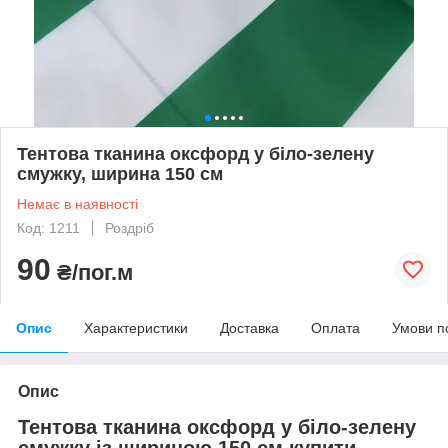
Тентова тканина оксфорд у біло-зелену
смужку, ширина 150 см
Немає в наявності
Код: 1211
Роздріб
90
₴/пог.м
Опис
Характеристики
Доставка
Оплата
Умови п
Опис
Тентова тканина оксфорд у біло-зелену
смужку із шириною 150 см
купити