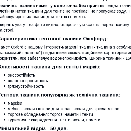
ехнічна тканина намет у однотонна без принтів
- міцна тканин
летіння нитки тканини для тентів не протікає і не пропускає воду.
айпопулярніших тканин для тентів і наметів.
верніть увагу - на фото видно, як просвічується стіл через тканину
а столі.
Характеристика тентової тканини Оксфорд:
амет Oxford в нашому інтернет-магазині тканин - тканина з особли
панамський плетіння") і відмінними експлуатаційними характерист
окриттям, яке забезпечує водонепроникність. Ширина тканини - 15
Властивості тканини для тентів і маркіз:
зносостійкість
вологонепроникність
грязеустойчивость
Тентова тканина популярна як технічна тканина:
маркізи
меблеві чохли і штори для терас, чохли для крісла-мішок
торгове обладнання: торгові намети і тенти
туристичне спорядження: тенти, чохли, намети
Мінімальний відріз - 50 див.