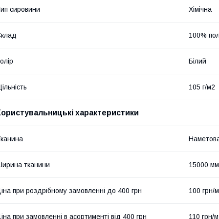
ип сировини
Хімічна
Склад
100% пол
олір
Білий
ільність
105 г/м2
Користувальницькі характеристики
канина
Наметова
ирина тканини
15000 мм
іна при роздрібному замовленні до 400 грн
100 грн/м
іна при замовленні в асортименті від 400 грн
110 грн/м