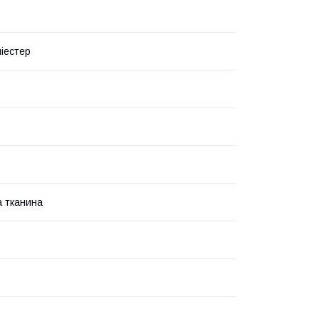
іестер
 тканина