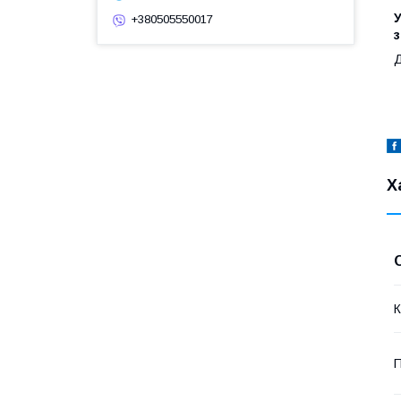
У
+380505550017
з
Д
Х
К
П