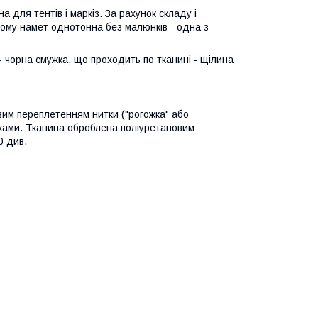
а для тентів і маркіз. За рахунок складу і
 Тому намет однотонна без малюнків - одна з
 - чорна смужка, що проходить по тканині - щілина
вим переплетенням нитки ("рогожка" або
иками. Тканина оброблена поліуретановим
0 див.