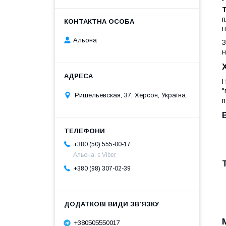
Т
п
н
Альона
З
н
Н
"
Ришельевская, 37, Херсон, Україна
п
+380 (50) 555-00-17
Альона, є Viber
+380 (98) 307-02-39
+380505550017