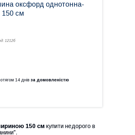
нина оксфорд однотонна-
 150 см
од:
1212б
ротягом 14 днів
за домовленістю
шириною 150 см
купити недорого в
анини".