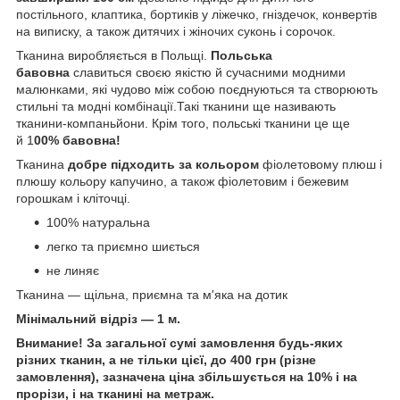
постільного, клаптика, бортиків у ліжечко, гніздечок, конвертів
на виписку, а також дитячих і жіночих суконь і сорочок.
Тканина виробляється в Польщі.
Польська
бавовна
славиться своєю якістю й сучасними модними
малюнками, які чудово між собою поєднуються та створюють
стильні та модні комбінації.Такі тканини ще називають
тканини-компаньйони. Крім того, польські тканини це ще
й 1
00% бавовна!
Тканина
добре підходить за кольором
фіолетовому плюш і
плюшу кольору капучино, а також фіолетовим і бежевим
горошкам і кліточці.
100% натуральна
легко та приємно шиється
не линяє
Тканина — щільна, приємна та м'яка на дотик
Мінімальний відріз — 1 м.
Внимание! За загальної сумі замовлення будь-яких
різних тканин, а не тільки цієї, до 400 грн (різне
замовлення), зазначена ціна збільшується на 10% і на
прорізи, і на тканині на метраж.