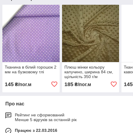
Тканина в білий горошок 2
Плюш мінки кольору
Ткан
мм на бузковому тлі
капучино, ширина 84 см,
кав
щільність 350 г/м
145
185
145
₴/пог.м
₴/пог.м
Про нас
Рейтинг не сформований
Менше 5 відгуків за останній рік
Працює з 22.03.2016