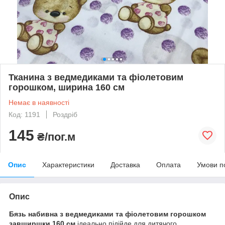
Тканина з ведмедиками та фіолетовим
горошком, ширина 160 см
Немає в наявності
Код: 1191
Роздріб
145
₴/пог.м
Опис
Характеристики
Доставка
Оплата
Умови п
Опис
Бязь набивна з ведмедиками та фіолетовим горошком
завширшки 160 см
ідеально підійде для дитячого