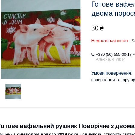
Готове вафе
двома порос
30 ₴
Немає в наявності
К
+380 (50) 555-00-17
Альона, є Viber
повернення товару п
Готове вафельний рушник Новорічне з двома
ушник з
символом нового 2019 року - свинкою
, створить свят