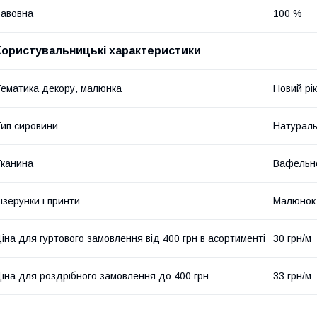
авовна
100 %
Користувальницькі характеристики
ематика декору, малюнка
Новий рік
ип сировини
Натурал
канина
Вафельн
ізерунки і принти
Малюнок
іна для гуртового замовлення від 400 грн в асортименті
30 грн/м
іна для роздрібного замовлення до 400 грн
33 грн/м