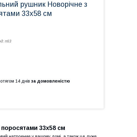
льний рушник Новорічне з
ятами 33х58 см
од:
п63
ротягом 14 днів
за домовленістю
 поросятами 33х58 см
ковий натроение у вашому домі, а також це дуже