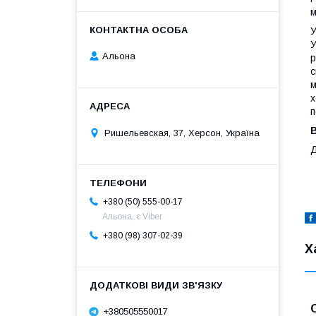
м
У
У
Альона
р
с
м
х
п
В
Ришельевская, 37, Херсон, Україна
Д
+380 (50) 555-00-17
Альона, є Viber
+380 (98) 307-02-39
Х
+380505550017