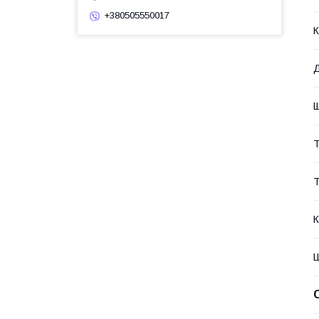
+380505550017
К
Щ
Т
Т
К