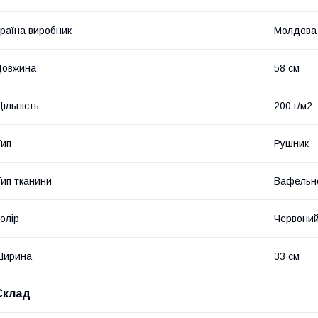
раїна виробник
Молдова
Довжина
58 см
ільність
200 г/м2
ип
Рушник
ип тканини
Вафельн
олір
Червони
Ширина
33 см
Склад