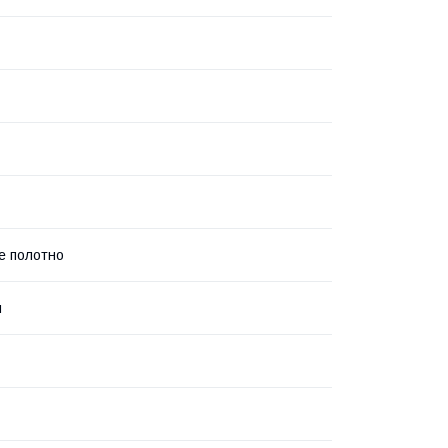
е полотно
й