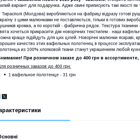
илий варіант для подарунка. Адже свині приписують такі якості як т
 Тирасполі (Молдова) виробляються на фабриці відразу готові ру
країну з цими малюнками не поставляється, тільки в готових вироб
ушників кромка, а по короткій - фабрична рядок. Текстура тканини -
вята хочеться прикрасити дім новорічних текстилем - наші вафельн
ожна краще підійдуть для цих цілей. Новорічні малюнки яскраві, к
орошее качество этих вафельных полотенец в процессе эксплуата
олотенца из 100% хлопковой ткани станут украшением любой кухн
нимание! При розничном заказе до 400 грн в ассортименте,
ля розничных заказов до 400 грн:
1 вафельное полотенце - 31 грн
арактеристики
Основні