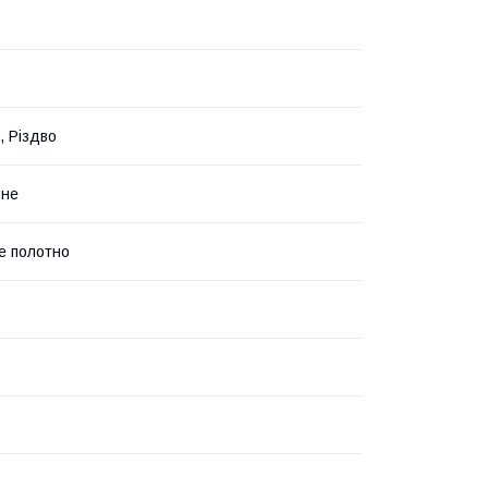
, Різдво
ьне
е полотно