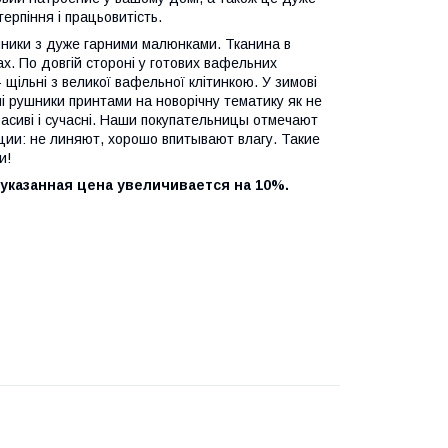
ерпіння і працьовитість.
шники з дуже гарними малюнками. Тканина в
ах. По довгій стороні у готових вафельних
 щільні з великої вафельної клітинкою. У зимові
і рушники принтами на новорічну тематику як не
расиві і сучасні. Наши покупательницы отмечают
ции: не линяют, хорошо впитывают влагу. Такие
и!
 указанная цена увеличивается на 10%.