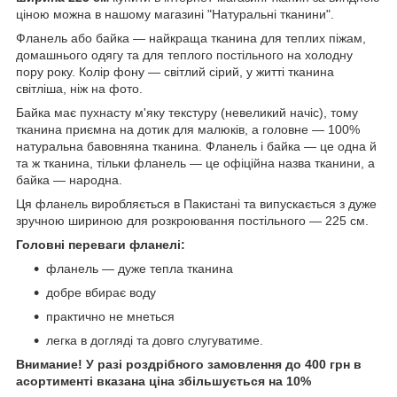
ціною можна в нашому магазині "Натуральні тканини".
Фланель або байка — найкраща тканина для теплих піжам,
домашнього одягу та для теплого постільного на холодну
пору року. Колір фону — світлий сірий, у житті тканина
світліша, ніж на фото.
Байка має пухнасту м'яку текстуру (невеликий начіс), тому
тканина приємна на дотик для малюків, а головне — 100%
натуральна бавовняна тканина. Фланель і байка — це одна й
та ж тканина, тільки фланель — це офіційна назва тканини, а
байка — народна.
Ця фланель виробляється в Пакистані та випускається з дуже
зручною шириною для розкроювання постільного — 225 см.
Головні переваги фланелі:
фланель — дуже тепла тканина
добре вбирає воду
практично не мнеться
легка в догляді та довго слугуватиме.
Внимание! У разі роздрібного замовлення до 400 грн в
асортименті вказана ціна збільшується на 10%