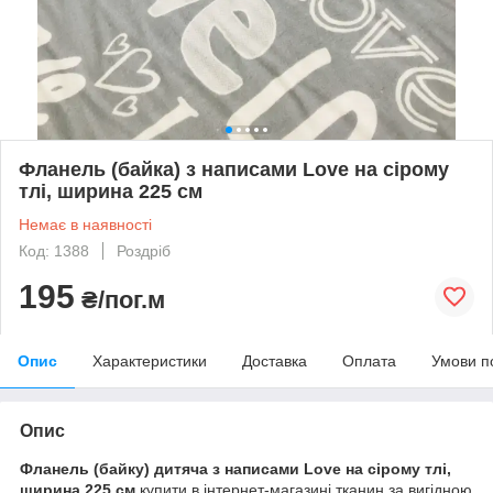
Фланель (байка) з написами Love на сірому
тлі, ширина 225 см
Немає в наявності
Код: 1388
Роздріб
195
₴/пог.м
Опис
Характеристики
Доставка
Оплата
Умови п
Опис
Фланель (байку) дитяча з написами Love на сірому тлі,
ширина 225 см
купити в інтернет-магазині тканин за вигідною