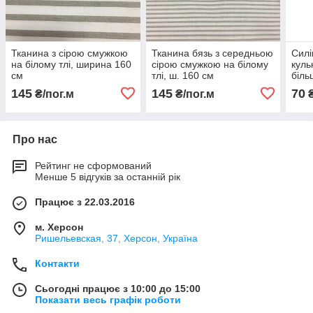
Тканина з сірою смужкою
Тканина бязь з середньою
Силі
на білому тлі, ширина 160
сірою смужкою на білому
куль
см
тлі, ш. 160 см
біль
145
145
70
₴/пог.м
₴/пог.м
₴
Про нас
Рейтинг не сформований
Менше 5 відгуків за останній рік
Працює з 22.03.2016
м. Херсон
Ришельевская, 37, Херсон, Україна
Контакти
Сьогодні працює з 10:00 до 15:00
Показати весь графік роботи