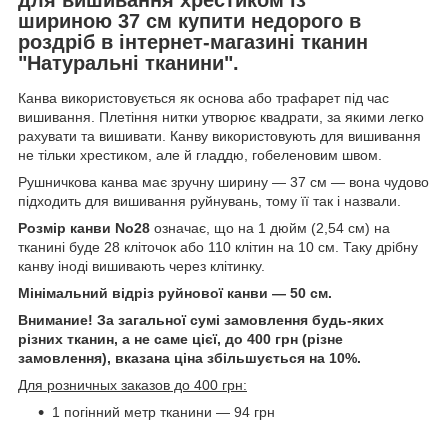
шириною 37 см
купити недорого в
роздріб в інтернет-магазині тканин
"Натуральні тканини".
Канва використовується як основа або трафарет під час
вишивання. Плетіння нитки утворює квадрати, за якими легко
рахувати та вишивати. Канву використовують для вишивання
не тільки хрестиком, але й гладдю, гобеленовим швом.
Рушничкова канва має зручну ширину — 37 см — вона чудово
підходить для вишивання руйнувань, тому її так і назвали.
Розмір канви No28
означає, що на 1 дюйм (2,54 см) на
тканині буде 28 кліточок або 110 клітин на 10 см. Таку дрібну
канву іноді вишивають через клітинку.
Мінімальний відріз руйнової канви — 50 см.
Внимание! За загальної сумі замовлення будь-яких
різних тканин, а не саме цієї, до 400 грн (різне
замовлення), вказана ціна збільшується на 10%.
Для розничных заказов до 400 грн:
1 погінний метр тканини — 94 грн