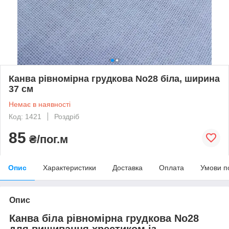
Канва рівномірна грудкова No28 біла, ширина
37 см
Немає в наявності
Код: 1421
Роздріб
85
₴/пог.м
Опис
Характеристики
Доставка
Оплата
Умови п
Опис
Канва біла рівномірна грудкова No28
для вишивання хрестиком із