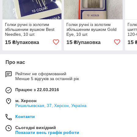
Голки ручні із золотим
Голки ручні із золотим
Голк
збільшеним вушком Best
збільшеним вушком Gold
шитт
Needles, 10 шт.
Eye, 10 шт.
120-
15
15
15
₴/упаковка
₴/упаковка
₴
Про нас
Рейтинг не сформований
Менше 5 відгуків за останній рік
Працює з 22.03.2016
м. Херсон
Ришельевская, 37, Херсон, Україна
Контакти
Сьогодні вихідний
Показати весь графік роботи