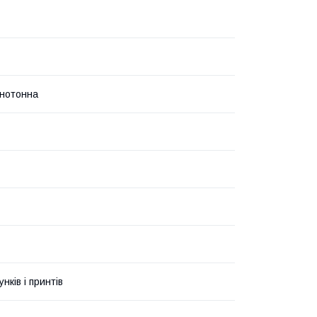
нотонна
унків і принтів