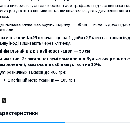
анва використовується як основа або трафарет під час вишивання.
егко рахувати та вишивати. Канву використовують для вишивання 
вом.
ушничкова канва має зручну ширину — 50 см — вона чудово підходи
азвали.
озмір канви No25
означає, що на 1 дюйм (2,54 см) на тканині буде
анву іноді вишивають через клітинку.
інімальний відріз руйнової канви — 50 см.
нимание! За загальної сумі замовлення будь-яких різних ткан
амовлення), вказана ціна збільшується на 10%.
ля розничных заказов до 400 грн:
1 погінний метр тканини — 105 грн
арактеристики