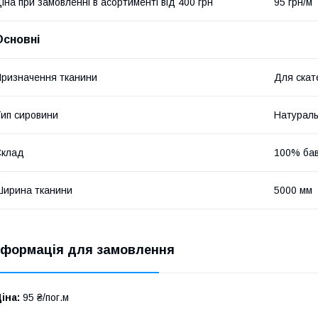
іна при замовленні в асортименті від 400 грн
95 грн/м
Основні
ризначення тканини
Для скат
ип сировини
Натурал
Склад
100% ба
ирина тканини
5000 мм
нформація для замовлення
іна:
95 ₴/пог.м