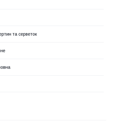
ертин та серветок
ьне
вовна