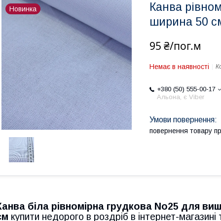
Канва рівном
Новинка
ширина 50 с
95 ₴/пог.м
Немає в наявності
К
+380 (50) 555-00-17
Альона, є Viber
повернення товару п
Канва біла рівномірна грудкова No25 для ви
см
купити недорого в роздріб в інтернет-магазині 