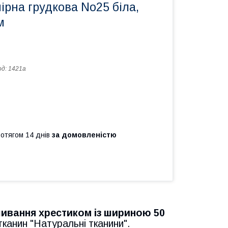
ірна грудкова No25 біла,
м
од:
1421а
ротягом 14 днів
за домовленістю
шивання хрестиком із шириною 50
тканин "Натуральні тканини".