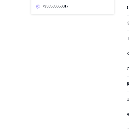
+380505550017
К
Т
К
C
Ц
В