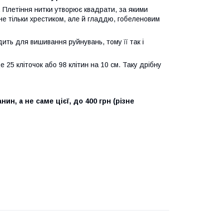
 Плетіння нитки утворює квадрати, за якими
не тільки хрестиком, але й гладдю, гобеленовим
ть для вишивання руйнувань, тому її так і
 25 кліточок або 98 клітин на 10 см. Таку дрібну
ин, а не саме цієї, до 400 грн (різне