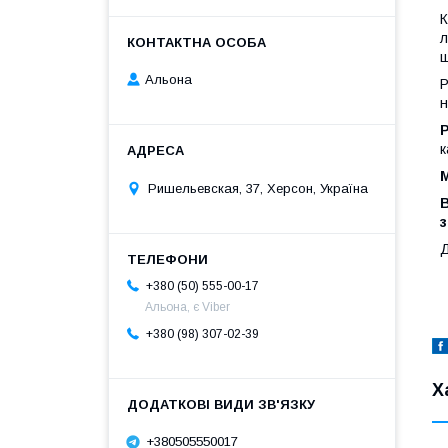
К
л
ш
Альона
Р
н
Р
к
М
Ришельевская, 37, Херсон, Україна
В
з
Д
+380 (50) 555-00-17
Альона, є Viber
+380 (98) 307-02-39
Х
+380505550017