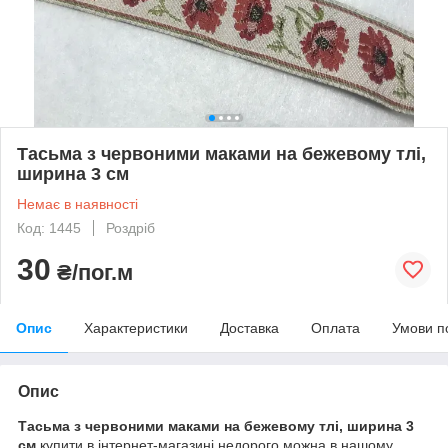
Тасьма з червоними маками на бежевому тлі,
ширина 3 см
Немає в наявності
Код: 1445
Роздріб
30
₴/пог.м
Опис
Характеристики
Доставка
Оплата
Умови п
Опис
Тасьма з червоними маками на бежевому тлі, ширина 3
см
купити в інтернет-магазині недорого можна в нашому