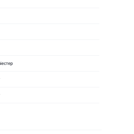
іестер
т
т