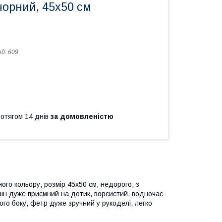
чорний, 45х50 см
од:
609
ротягом 14 днів
за домовленістю
ого кольору, розмір 45х50 см, недорого, з
він дуже приємний на дотик, ворсистий, водночас
ого боку, фетр дуже зручний у рукоделі, легко