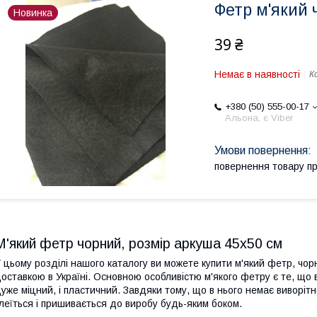
Фетр м'який 
Новинка
39 ₴
Немає в наявності
К
+380 (50) 555-00-17
Альона, є Viber
повернення товару п
М'який фетр чорний, розмір аркуша 45х50 см
 цьому розділі нашого каталогу ви можете купити м'який фетр, чорн
оставкою в Україні. Основною особливістю м'якого фетру є те, що 
уже міцний, і пластичний. Завдяки тому, що в нього немає виворітн
леїться і пришивається до виробу будь-яким боком.