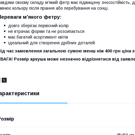
авдяки своєму складу м'який фетр має підвищену зносостійкість, 
мінює кольору після прання або перебування на сонці.
Переваги м'якого фетру:
довго зберігає первісний колір
не втрачає форми та не розсипається
має багатий асортимент квітів
ідеальний для створення дрібних деталей
ід час замовлення загальною сумою менш ніж 400 грн ціна 
ВАГА! Розмір аркуша може незначно відрізнятися від заявле
арактеристики
Розмір
озмір
45х50 см