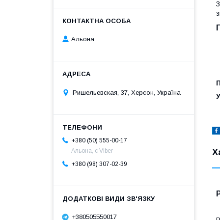
З
з
Альона
П
Ришельевская, 37, Херсон, Україна
У
+380 (50) 555-00-17
Х
Альона, є Viber
+380 (98) 307-02-39
+380505550017
Р