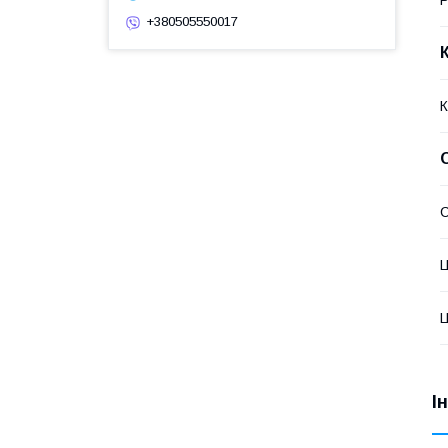
+380505550017
К
Ц
Ц
І