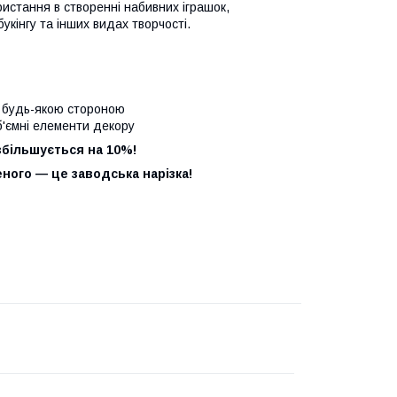
истання в створенні набивних іграшок,
укінгу та інших видах творчості.
о будь-якою стороною
б'ємні елементи декору
збільшується на 10%!
ного — це заводська нарізка!