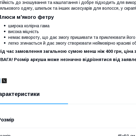
тійкість до зношування та кашлатання і добре підходить для викор
ялькового одягу, шпильок та інших аксесуарів для волосся, у скрапб
Плюси м'якого фетру
широка колірна гама
висока міцність
немає вивороту, що дає змогу пришивати та приклеювати йог
легко згинається й дає змогу створювати неймовірно красиві о
ід час замовлення загальною сумою менш ніж 400 грн, ціна 
ВАГА! Розмір аркуша може незначно відрізнятися від заявле
арактеристики
Розмір
озмір
45х50 см