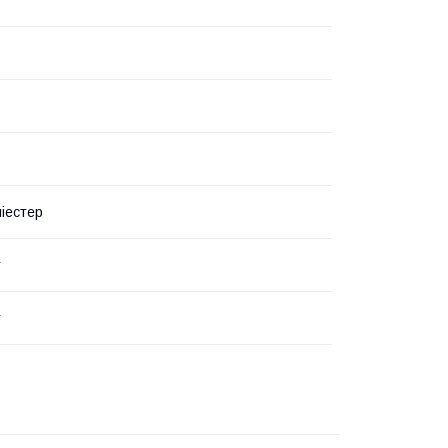
іестер
т
т