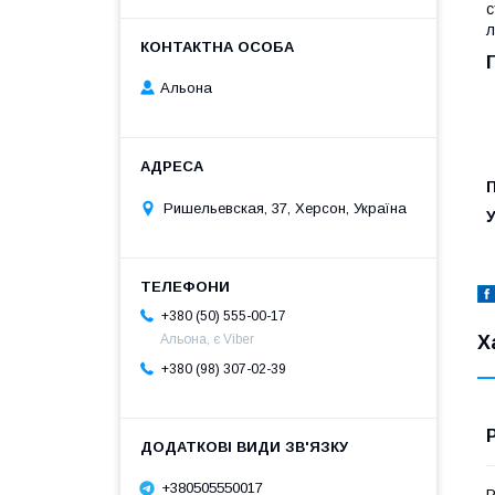
с
л
Альона
П
Ришельевская, 37, Херсон, Україна
У
+380 (50) 555-00-17
Х
Альона, є Viber
+380 (98) 307-02-39
+380505550017
Р