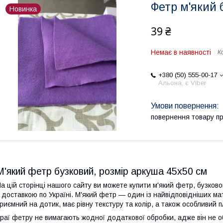
Фетр м'який 
Новинка
39 ₴
Немає в наявності
К
+380 (50) 555-00-17
Альона, є Viber
повернення товару п
М'який фетр бузковий, розмір аркуша 45х50 см
а цій сторінці нашого сайту ви можете купити м'який фетр, бузково
 доставкою по Україні. М'який фетр — один із найвідповідніших мат
риємний на дотик, має рівну текстуру та колір, а також особливий 
раї фетру не вимагають жодної додаткової обробки, адже він не о