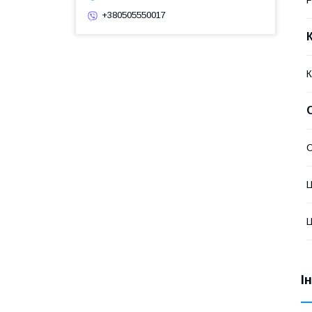
+380505550017
К
Ц
Ц
І