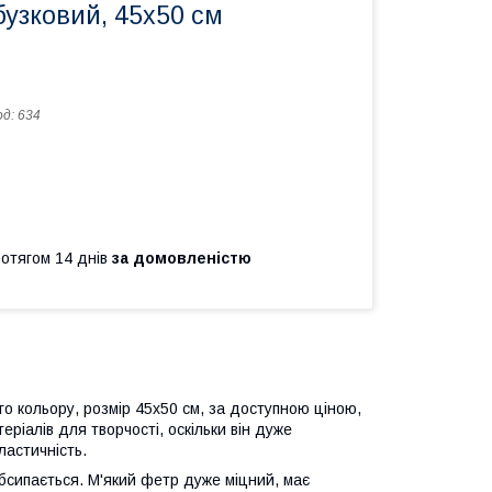
бузковий, 45х50 см
од:
634
ротягом 14 днів
за домовленістю
го кольору, розмір 45х50 см, за доступною ціною,
еріалів для творчості, оскільки він дуже
пластичність.
бсипається. М'який фетр дуже міцний, має