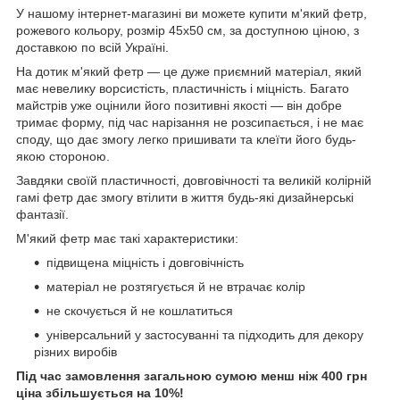
У нашому інтернет-магазині ви можете купити м'який фетр,
рожевого кольору, розмір 45х50 см, за доступною ціною, з
доставкою по всій Україні.
На дотик м'який фетр — це дуже приємний матеріал, який
має невелику ворсистість, пластичність і міцність. Багато
майстрів уже оцінили його позитивні якості — він добре
тримає форму, під час нарізання не розсипається, і не має
споду, що дає змогу легко пришивати та клеїти його будь-
якою стороною.
Завдяки своїй пластичності, довговічності та великій колірній
гамі фетр дає змогу втілити в життя будь-які дизайнерські
фантазії.
М'який фетр має такі характеристики:
підвищена міцність і довговічність
матеріал не розтягується й не втрачає колір
не скочується й не кошлатиться
універсальний у застосуванні та підходить для декору
різних виробів
Під час замовлення загальною сумою менш ніж 400 грн
ціна збільшується на 10%!