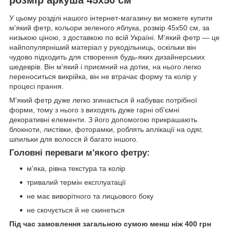
У цьому розділі нашого інтернет-магазину ви можете купити
м'який фетр, кольори зеленого яблука, розмір 45х50 см, за
низькою ціною, з доставкою по всій Україні. М'який фетр — це
найпопулярніший матеріал у рукодільниць, оскільки він
чудово підходить для створення будь-яких дизайнерських
шедеврів. Він м'який і приємний на дотик, на нього легко
переноситься викрійка, він не втрачає форму та колір у
процесі прання.
М'який фетр дуже легко згинається й набуває потрібної
форми, тому з нього з виходять дуже гарні об'ємні
декоративні елементи. З його допомогою прикрашають
блокноти, листівки, фоторамки, роблять аплікації на одяг,
шпильки для волосся й багато іншого.
Головні переваги м'якого фетру:
м'яка, рівна текстура та колір
тривалий термін експлуатації
не має виворітного та лицьового боку
не скочується й не скинеться
Під час замовлення загальною сумою менш ніж 400 грн