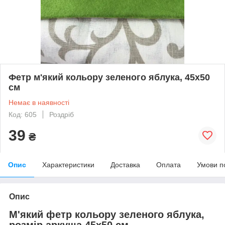
Фетр м'який кольору зеленого яблука, 45х50
см
Немає в наявності
Код: 605
Роздріб
39
₴
Опис
Характеристики
Доставка
Оплата
Умови п
Опис
М'який фетр кольору зеленого яблука,
розмір аркуша 45х50 см