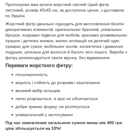
Пропонуємо вам купити жорсткий світлий сірий фетр
листовий, розмір 40х45 см, за доступною ціною, з доставкою
по Україні.
Жорсткий фетр ідеально підходить для виготовлення безлічі
декоративних елементів: оригінальних брелоків, унікальних
брошок, яскравих підвісок для мобілів, красивих розвивальних
іграшок і дитячих книжок, милих аплікацій на дитячий одяг,
прикрас для сумок, мобільних чохлів, косметичок і диванних
подушок, шпильок для волосся й багато чого іншого. Вироби з
фетру рекомендується прати вручну, без віджимання.
Переваги жорсткого фетру:
гіпоалергенність
міцність і стійкість до розривів і кашталання
великий вибір кольорів
легко розрізається, а краї не обсипаються
добре тримає форму, не розтягується
універсальний у застосуванні
Під час замовлення загальною сумою менш ніж 400 грн
ціна збільшується на 10%!