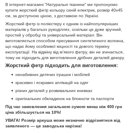
В інтернет-магазині "Натуральні тканини" ми пропонуємо
купити жорсткий фетр кольору синій електрик, розмір 40х45
см, за доступною ціною, з доставкою по Україні.
Жорсткий фетр із поліестеру є одним із найпопулярніших
матеріалів у багатьох рукоділлях, оскільки це дуже зручний,
простий у обробці та універсальний матеріал. Він
виготовляється способом пресування синтетичного волокна,
що надає йому особливої міцності та довгого терміну
експлуатації. На відміну від м'якого фетру, він не згинається,
тому не підходить для виготовлення дрібних деталей декору.
Жорсткий фетр підходить для виготовлення:
ненабивних дитячих іграшок і мобілей
красивих і яскравих аплікацій на одяг
різних деталей у розвивальних книжках
оригінальних обкладинок на блокноти та паспорти
Під час замовлення загальною сумою менш ніж 400 грн
ціна збільшується на 10%!
УВАГА! Розмір аркуша може незначно відрізнятися від
заявленого — це заводська нарізка!