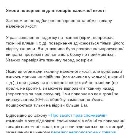
Умови повернення для товарів належної якості
Законом не передбачено повернення та обмін товару 
належної якості 

У разі виявлення недоліку на тканині (дірки, непрокрас, 
технічні плями і. т. д), повернення здійснюється тільки цілого 
відрізу тканини. Якщо тканина була розкроєна/випрасувана/
випрана претензії про наявність браку не приймаються. 
Уважно перевіряйте тканину перед розкрієм! 

Якщо ви отримали тканину належної якості, але вона вам з 
якихось причин не підійшла (помилилися у кольорі, ширині і 
т. д.), і при цьому ви з тканиною ніяких дій не вчиняли (не 
прали, не кроїли), ви можете відправити тканину назад 
(пересилка за ваш рахунок), і ми повернемо вам гроші за 
вирахуванням 10% за обробку замовлення.Умова 
поширюється тільки на відрізи більше 1 м.
Відповідно до Закону
«Про захист прав споживачів»
,
компанія може відмовити споживачеві в обміні та поверненні
товарів належної якості, якщо вони відносяться до категорій,
зазначеним в чинному
переліку непродовольчих товарів